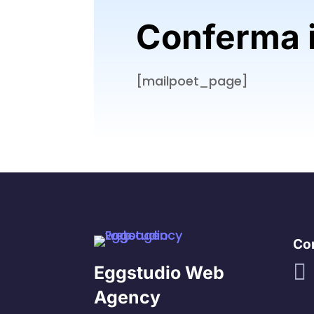
Conferma i
[mailpoet_page]
Con

Eggstudio Web
Agency