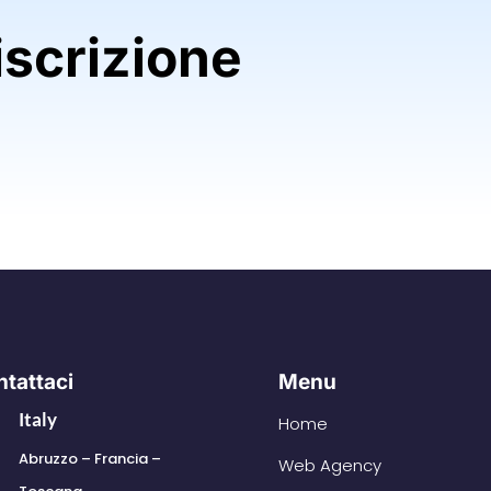
scrizione
tattaci
Menu
Italy
Home
Abruzzo – Francia –
Web Agency