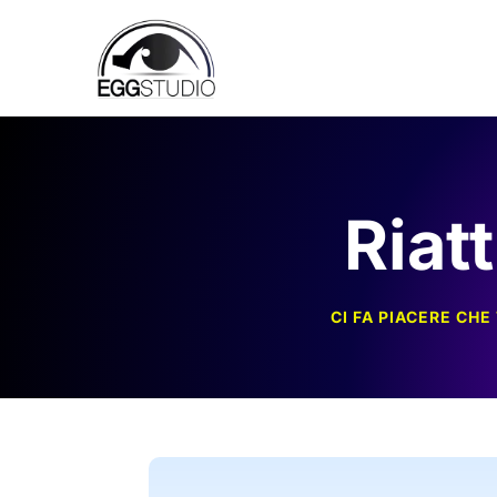
Riat
CI FA PIACERE CH