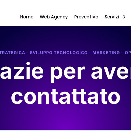
Home
Web Agency
Preventivo
Servizi
RATEGICA – SVILUPPO TECNOLOGICO – MARKETING – O
azie per ave
contattato