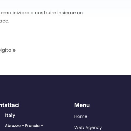
remo iniziare a costruire insieme un
ace.
igitale
tattaci
Menu
Italy
Home
Abruzzo – Francia –
Web Agency