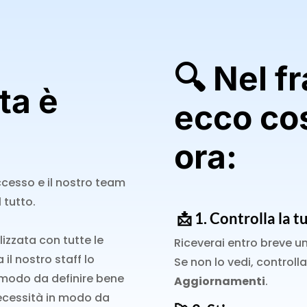
🔍 Nel f
ta è
ecco co
ora:
ccesso e il nostro team
 tutto.
📩 1.
Controlla la t
izzata con tutte le
Riceverai entro breve u
 il nostro staff lo
Se non lo vedi, control
 modo da definire bene
Aggiornamenti
.
necessità in modo da