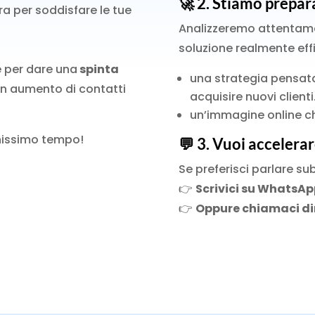
🚀 2.
Stiamo prepar
a per soddisfare le tue
Analizzeremo attentament
soluzione realmente eff
 per dare una
spinta
una strategia pensata 
n aumento di contatti
acquisire nuovi clienti
un’immagine online ch
chissimo tempo!
💬 3.
Vuoi accelerar
Se preferisci parlare sub
👉
Scrivici su WhatsAp
👉
Oppure chiamaci di