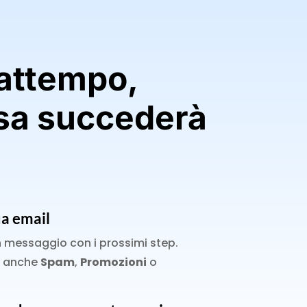
rattempo,
sa succederà
ua email
n messaggio con i prossimi step.
la anche
Spam
,
Promozioni
o