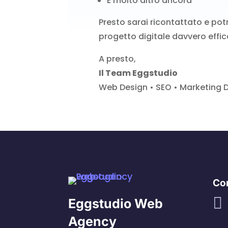
E molto altro ancora
Presto sarai ricontattato e pot
progetto digitale davvero effic
A presto,
Il Team Eggstudio
Web Design • SEO • Marketing D
Con

Eggstudio Web
Agency