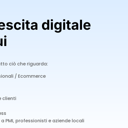
escita digitale
ui
utto ciò che riguarda:
ssionali / Ecommerce
 clienti
ess
a PMI, professionisti e aziende locali