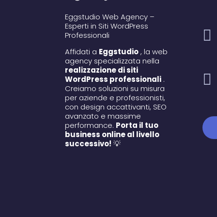
Eggstudio Web Agency –
Esperti in Siti WordPress

Professionali
Affidati a
Eggstudio
, la web
agency specializzata nella
realizzazione di siti

WordPress professionali
.
Creiamo soluzioni su misura
per aziende e professionisti,
con design accattivanti, SEO
avanzato e massime
performance.
Porta il tuo
business online al livello
successivo!
💡