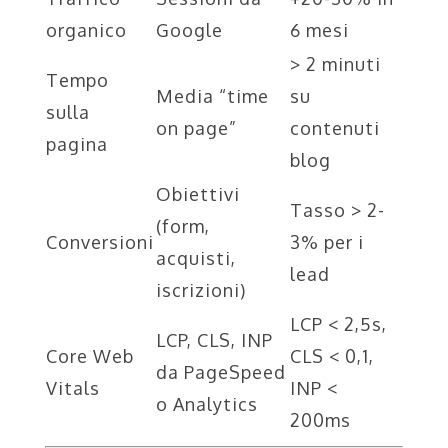
organico
Google
6 mesi
> 2 minuti
Tempo
Media “time
su
sulla
on page”
contenuti
pagina
blog
Obiettivi
Tasso > 2-
(form,
Conversioni
3% per i
acquisti,
lead
iscrizioni)
LCP < 2,5s,
LCP, CLS, INP
Core Web
CLS < 0,1,
da PageSpeed
Vitals
INP <
o Analytics
200ms