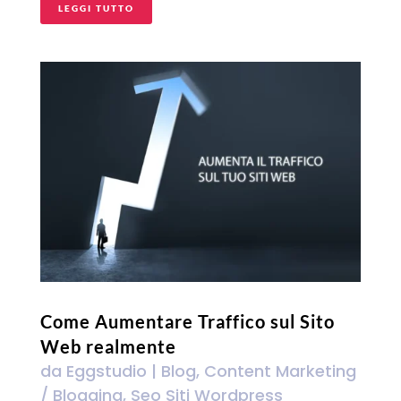
LEGGI TUTTO
Come Aumentare Traffico sul Sito
Web realmente
da
Eggstudio
|
Blog
,
Content Marketing
/ Blogging
,
Seo Siti Wordpress