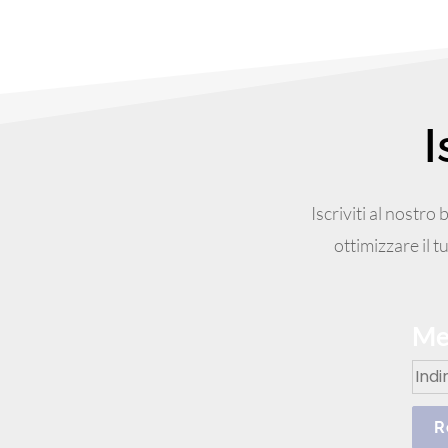
I
Iscriviti al nostr
ottimizzare il 
Mes
R