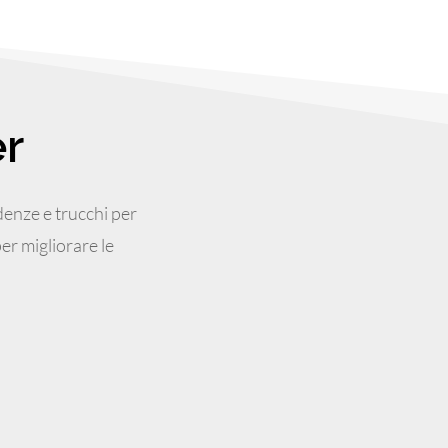
er
denze e trucchi per
er migliorare le