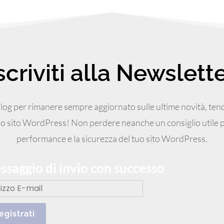
scriviti alla Newslett
o blog per rimanere sempre aggiornato sulle ultime novità, ten
tuo sito WordPress! Non perdere neanche un consiglio utile p
performance e la sicurezza del tuo sito WordPress.
saggio di invio con successo
egistrati