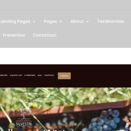
Landing Pages
Pages
About
Testimonials
Preventivo
Contattaci