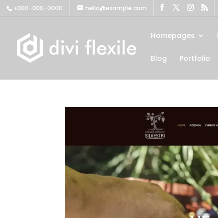
+000-000-0000
hello@example.com
Homepages
Blog
Portfolio