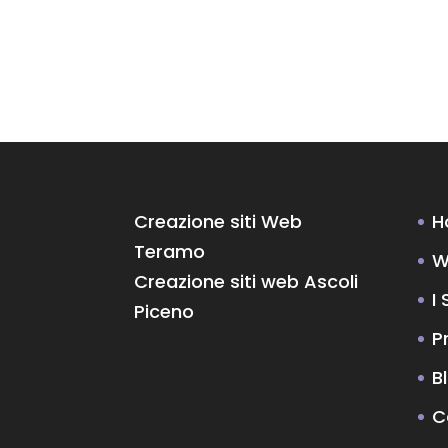
Creazione siti Web
H
Teramo
W
Creazione siti web Ascoli
I 
Piceno
P
B
C