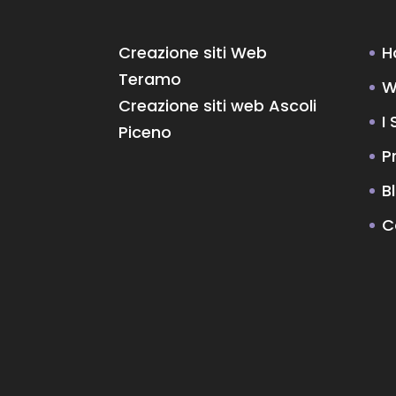
Creazione siti Web
H
Teramo
W
Creazione siti web Ascoli
I 
Piceno
P
B
C