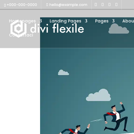
+000-000-0000
hello@example.com
Homepages
Landing Pages
Pages
Abou
Contattaci