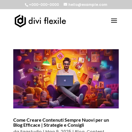
+000-000-0000
hello@example.com
Come Creare Contenuti Sempre Nuovi per un
Blog Efficace | Strategie e Consigli
da
Eggstudio
|
Mag 9, 2025
|
Blog
,
Content