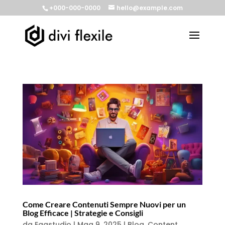
+000-000-0000
hello@example.com
Come Creare Contenuti Sempre Nuovi per un
Blog Efficace | Strategie e Consigli
da
Eggstudio
|
Mag 9, 2025
|
Blog
,
Content