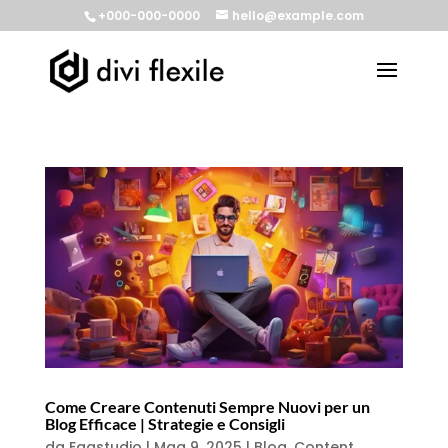
+000-000-0000
hello@example.com
Come Creare Contenuti Sempre Nuovi per un
Blog Efficace | Strategie e Consigli
da
Eggstudio
|
Mag 9, 2025
|
Blog
,
Content