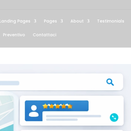
Landing Pages
Pages
About
Testimonials
Preventivo
Contattaci