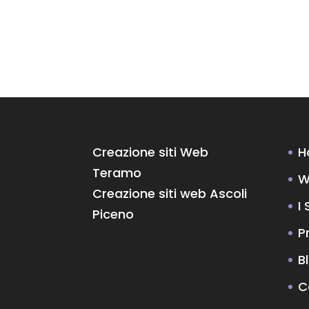
Creazione siti Web
H
Teramo
W
Creazione siti web Ascoli
I 
Piceno
P
B
C