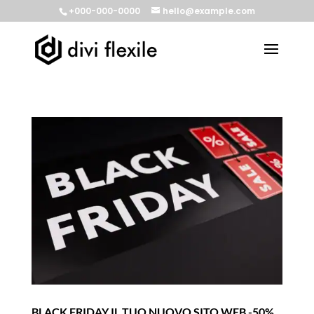
+000-000-0000
hello@example.com
BLACK FRIDAY IL TUO NUOVO SITO WEB -50%