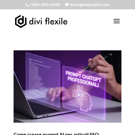
+000-000-0000
hello@example.com
Come creare prompt AI per articoli SEO