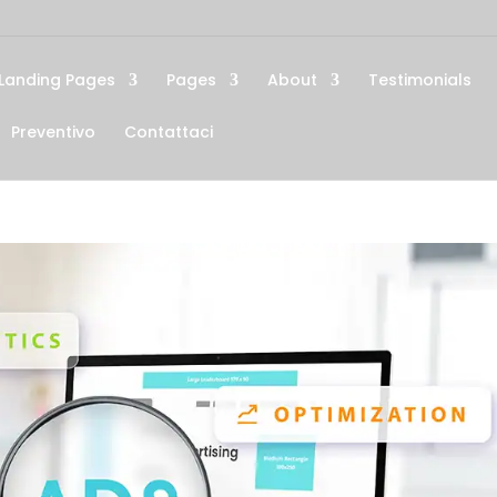
Landing Pages
Pages
About
Testimonials
Preventivo
Contattaci