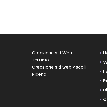
Creazione siti Web
H
Teramo
W
Creazione siti web Ascoli
I 
Piceno
P
B
C