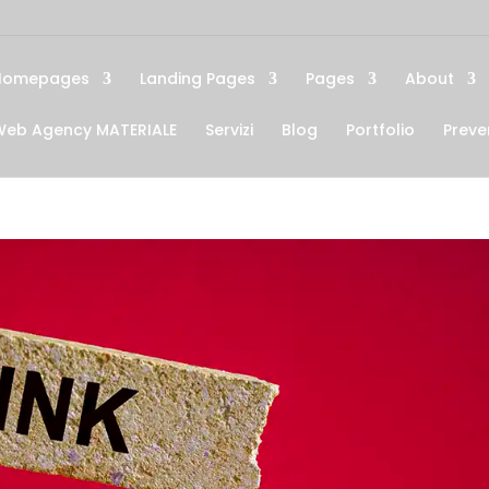
Homepages
Landing Pages
Pages
About
Web Agency MATERIALE
Servizi
Blog
Portfolio
Preve