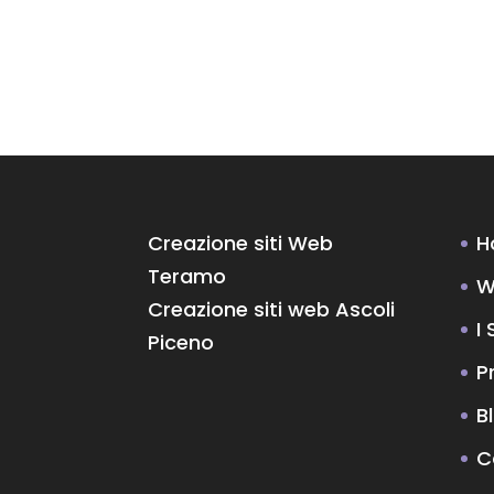
Creazione siti Web
H
Teramo
W
Creazione siti web Ascoli
I 
Piceno
P
B
C