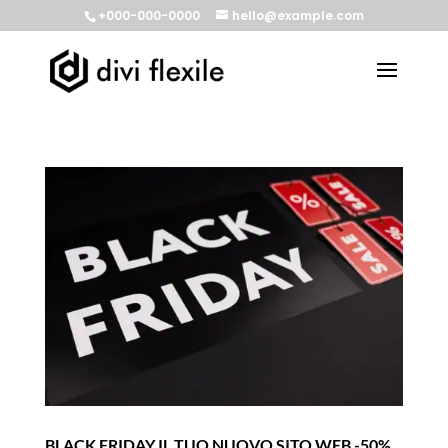
+000-000-0000
hello@example.com
BLACK FRIDAY IL TUO NUOVO SITO WEB -50%