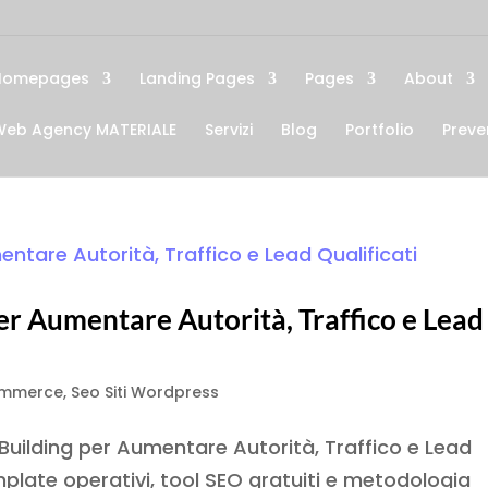
Homepages
Landing Pages
Pages
About
Web Agency MATERIALE
Servizi
Blog
Portfolio
Preve
per Aumentare Autorità, Traffico e Lead
ommerce
,
Seo Siti Wordpress
uilding per Aumentare Autorità, Traffico e Lead
mplate operativi, tool SEO gratuiti e metodologia