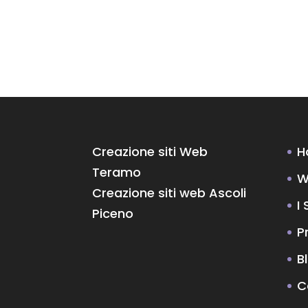
Creazione siti Web
H
Teramo
W
Creazione siti web Ascoli
I 
Piceno
P
B
C