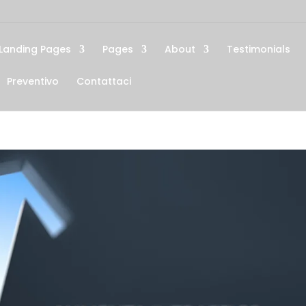
Landing Pages
Pages
About
Testimonials
Preventivo
Contattaci