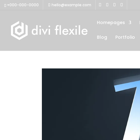
+000-000-0000
hello@example.com
Homepages
Blog
Portfolio