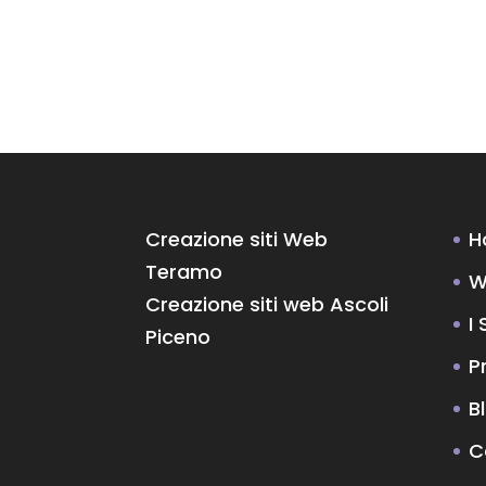
Creazione siti Web
H
Teramo
W
Creazione siti web Ascoli
I 
Piceno
P
B
C