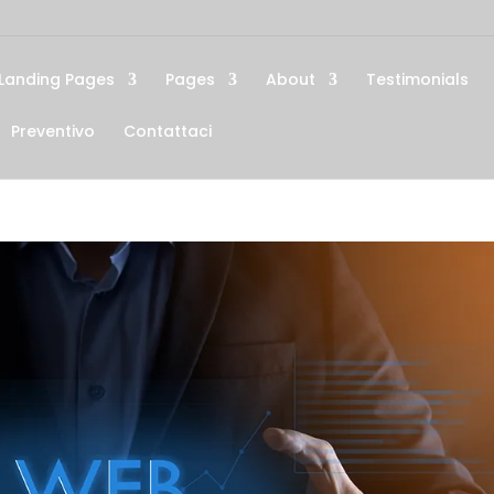
Landing Pages
Pages
About
Testimonials
Preventivo
Contattaci