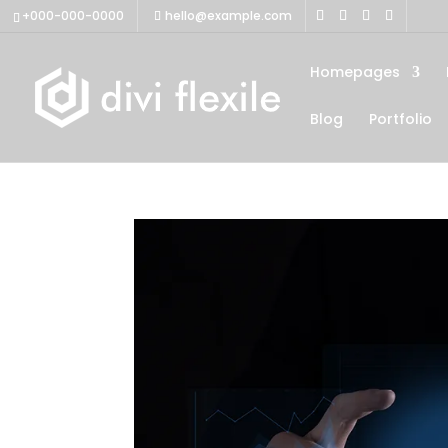
+000-000-0000
hello@example.com
Homepages
Blog
Portfolio