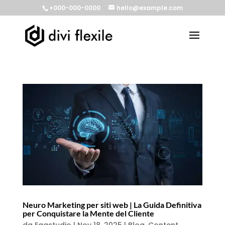
+000-000-0000
hello@example.com
Neuro Marketing per siti web | La Guida Definitiva
per Conquistare la Mente del Cliente
da
Eggstudio
|
Nov 18, 2025
|
Blog
,
Content