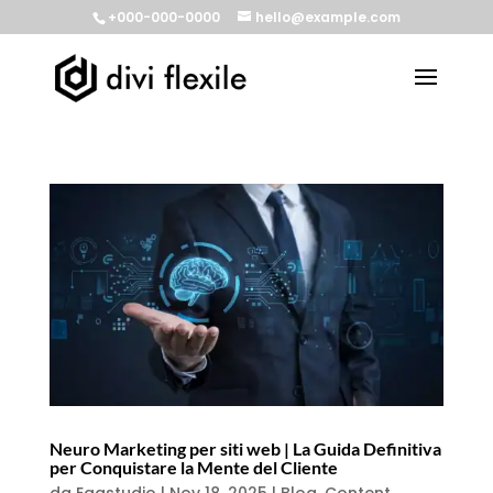
+000-000-0000
hello@example.com
Neuro Marketing per siti web | La Guida Definitiva
per Conquistare la Mente del Cliente
da
Eggstudio
|
Nov 18, 2025
|
Blog
,
Content