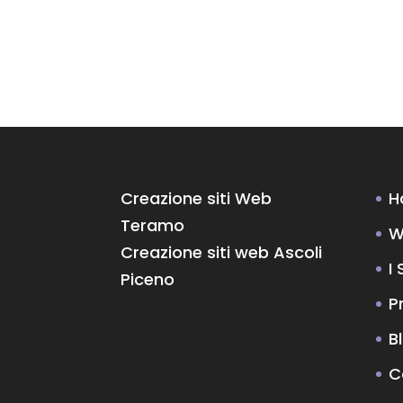
Creazione siti Web
H
Teramo
W
Creazione siti web Ascoli
I 
Piceno
P
B
C