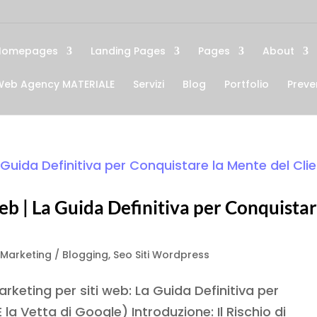
Homepages
Landing Pages
Pages
About
Web Agency MATERIALE
Servizi
Blog
Portfolio
Preve
eb | La Guida Definitiva per Conquista
Marketing / Blogging
,
Seo Siti Wordpress
keting per siti web: La Guida Definitiva per
la Vetta di Google) Introduzione: Il Rischio di